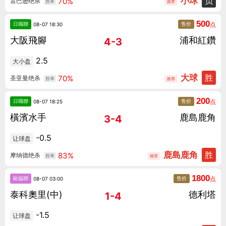
小球
负
70%
雷巴逊绝杀
胜率
推荐
500
日職聯
售价
08-07 18:30
点
大阪飛腳
浦和紅鑽
4-3
2.5
大小盘
大球
胜
70%
圣亚曼绝杀
胜率
推荐
200
日職聯
售价
08-07 18:25
点
橫濱水手
鹿島鹿角
3-4
-0.5
让球盘
鹿島鹿角
胜
83%
摩纳德绝杀
胜率
推荐
1800
歐協聯
售价
08-07 03:00
点
泰科奧里(中)
德利塔
1-4
-1.5
让球盘