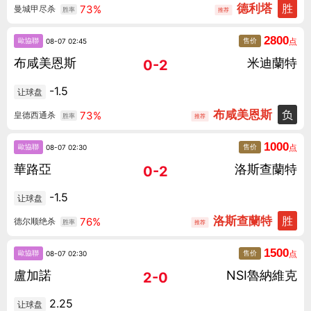
德利塔
胜
73%
曼城甲尽杀
胜率
推荐
2800
歐協聯
售价
08-07 02:45
点
布咸美恩斯
米迪蘭特
0-2
-1.5
让球盘
布咸美恩斯
负
73%
皇德西通杀
胜率
推荐
1000
歐協聯
售价
08-07 02:30
点
華路亞
洛斯查蘭特
0-2
-1.5
让球盘
洛斯查蘭特
胜
76%
德尔顺绝杀
胜率
推荐
1500
歐協聯
售价
08-07 02:30
点
盧加諾
NSI魯納維克
2-0
2.25
让球盘