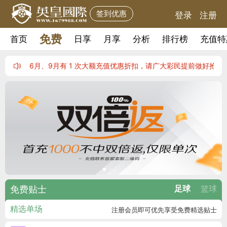
签到优惠
登录
注册
免费
首页
日享
月享
分析
排行榜
充值特
”将3月、6月、9月有 1 次大额充值优惠折扣，请广大彩民提前做好抢充计划
足球
篮球
免费贴士
精选单场
注册会员即可优先享受免费精选贴士