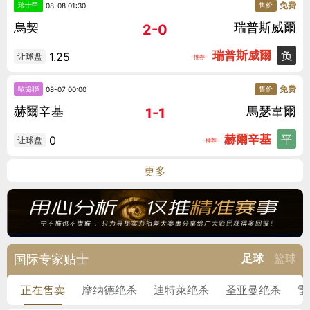
免费
瑞士甲
售价
08-08 01:30
烏契
瑞普斯威爾
2-0
瑞普斯威爾
负
1.25
让球盘
推荐
免费
歐協聯
售价
08-07 00:00
赫爾辛基
馬瑟韋爾
1-1
赫爾辛基
平
0
让球盘
推荐
更多
足球
篮球
国际专家贴士
正在售卖
摩纳德绝杀
迪特萊绝杀
圣亚曼绝杀
雷