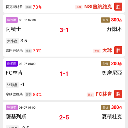
NSI魯納維克
胜
73%
切克斯斩杀
胜率
推荐
800
歐協聯
售价
08-07 02:00
点
阿積士
舒爾本
3-1
3.5
大小盘
大球
胜
70%
雷巴逊绝杀
胜率
推荐
200
歐霸盃
售价
08-07 01:00
点
FC林肯
奧摩尼亞
1-1
-1
让球盘
FC林肯
胜
83%
摩纳德绝杀
胜率
推荐
300
歐協聯
售价
08-07 01:00
点
薩基列斯
夏積杜克
2-5
-0.5