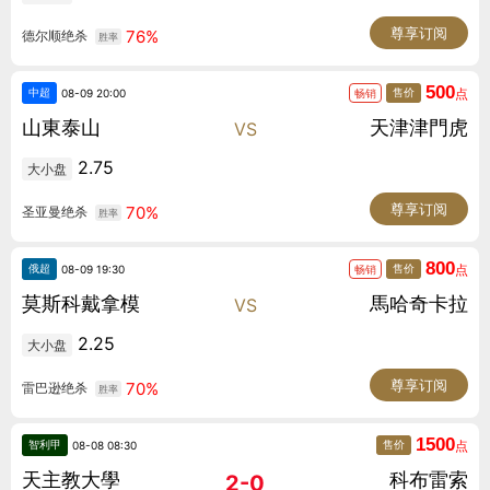
尊享订阅
76%
德尔顺绝杀
胜率
500
中超
售价
08-09 20:00
畅销
点
山東泰山
天津津門虎
VS
2.75
大小盘
尊享订阅
70%
圣亚曼绝杀
胜率
800
俄超
售价
08-09 19:30
畅销
点
莫斯科戴拿模
馬哈奇卡拉
VS
2.25
大小盘
尊享订阅
70%
雷巴逊绝杀
胜率
1500
智利甲
售价
08-08 08:30
点
天主教大學
科布雷索
2-0