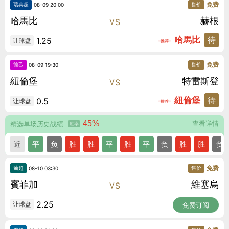
免费
瑞典超
售价
08-09 20:00
哈馬比
赫根
VS
哈馬比
待
1.25
让球盘
推荐
免费
德乙
售价
08-09 19:30
紐倫堡
特雷斯登
VS
紐倫堡
待
0.5
让球盘
推荐
45%
查看详情
精选单场历史战绩
胜率
近
平
负
胜
胜
平
胜
平
负
胜
胜
负
免费
葡超
售价
08-10 03:30
賓菲加
維塞烏
VS
2.25
让球盘
免费订阅