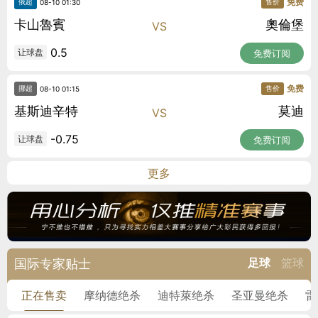
免费
俄超
售价
08-10 01:30
卡山魯賓
奧倫堡
VS
0.5
让球盘
免费订阅
免费
挪超
售价
08-10 01:15
基斯迪辛特
莫迪
VS
-0.75
让球盘
免费订阅
更多
足球
篮球
国际专家贴士
正在售卖
摩纳德绝杀
迪特萊绝杀
圣亚曼绝杀
雷