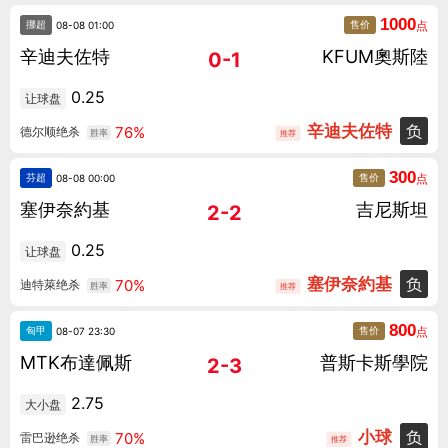
1000
挪超
售价
08-08 01:00
点
辛迪夫佐特
KFUM奧斯陸
0-1
0.25
让球盘
辛迪夫佐特
负
76%
德尔顺绝杀
胜率
推荐
300
芬超
售价
08-08 00:00
点
塞伊奈約基
吉尼斯坦
2-2
0.25
让球盘
塞伊奈約基
负
70%
迪特萊绝杀
胜率
推荐
800
匈甲
售价
08-07 23:30
点
MTK布達佩斯
普斯卡斯學院
2-3
2.75
大小盘
小球
负
70%
雷巴逊绝杀
胜率
推荐