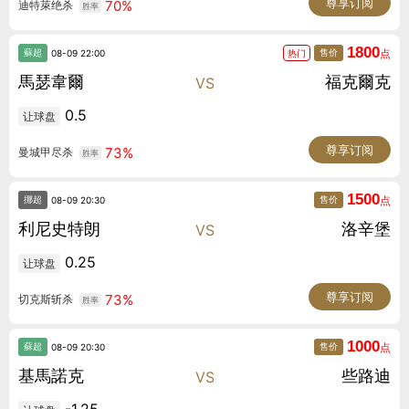
尊享订阅
70%
迪特萊绝杀
胜率
1800
蘇超
售价
08-09 22:00
热门
点
馬瑟韋爾
福克爾克
VS
0.5
让球盘
尊享订阅
73%
曼城甲尽杀
胜率
1500
挪超
售价
08-09 20:30
点
利尼史特朗
洛辛堡
VS
0.25
让球盘
尊享订阅
73%
切克斯斩杀
胜率
1000
蘇超
售价
08-09 20:30
点
基馬諾克
些路迪
VS
-1.25