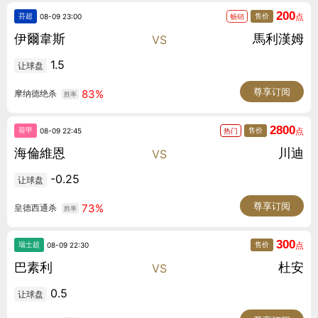
200
芬超
售价
08-09 23:00
畅销
点
伊爾韋斯
馬利漢姆
VS
1.5
让球盘
尊享订阅
83%
摩纳德绝杀
胜率
2800
荷甲
售价
08-09 22:45
热门
点
海倫維恩
川迪
VS
-0.25
让球盘
尊享订阅
73%
皇德西通杀
胜率
300
瑞士超
售价
08-09 22:30
点
巴素利
杜安
VS
0.5
让球盘