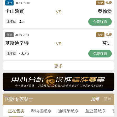
免费
俄超
售价
08-10 01:30
卡山魯賓
奧倫堡
VS
0.5
让球盘
免费订阅
免费
挪超
售价
08-10 01:15
基斯迪辛特
莫迪
VS
-0.75
让球盘
免费订阅
更多
足球
篮球
国际专家贴士
正在售卖
摩纳德绝杀
迪特萊绝杀
圣亚曼绝杀
雷