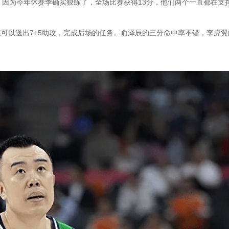
，因为今年休赛季确实狠练了，全场比赛获得13分，他们两个一直都在支
可以送出7+5助攻，完成后场的任务。俞泽辰的三分命中率不错，李虎翼