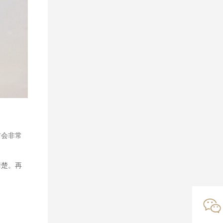
防会非常
清楚。再