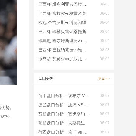
巴西杯 维多利亚vs巴拉纳竞技
08-06
巴西杯 米拉索vs格雷米奥
08-05
欧冠 圣吉罗斯vs博德闪耀
08-04
巴西杯 瑞模贝雷vs桑托斯
08-04
瑞典超 哈尔姆斯塔德vs天狼星
08-04
巴西杯 巴拉纳竞技vs维多利亚
08-03
冰岛超 瓦路尔vs加尔扎拜尔星
08-03
盘口分析
更多>>
荷甲盘口分析：坎布尔 VS SBV精英
08-07
德乙盘口分析：波鸿 VS 柏林赫塔
08-07
出优势。
芬超盘口分析：塞伊奈约基 VS 赫尔辛基火花
08-07
5中0，
葡超盘口分析：埃斯托里尔 VS 法马利康
08-07
荷乙盘口分析：埃门 vs 罗达JC
08-07