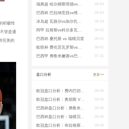
瑞典超 哈尔姆斯塔德vs天狼星
08-04
巴西杯 巴拉纳竞技vs维多利亚
08-03
冰岛超 瓦路尔vs加尔扎拜尔星
08-03
的积极性
阿甲 拉努斯vs科尔多瓦学院
08-02
不管是通
巴西杯 桑托斯 vs 瑞模贝雷
08-01
持完美的
欧联杯 费伦茨瓦罗斯vs特温特
08-01
巴西甲 弗鲁米嫩塞vs巴伊亚
07-31
盘口分析
更多>>
欧冠盘口分析：费内巴切 VS 格拉茨风暴
08-06
欧冠盘口分析：奥胡斯 VS 萨巴赫
08-05
巴西杯盘口分析：弗鲁米嫩塞vs瓦斯科达迦马
08-05
巴西杯盘口分析：瑞模贝雷PAvs桑托斯
08-05
欧冠盘口分析：布拉格斯巴达 vs 里昂
08-05