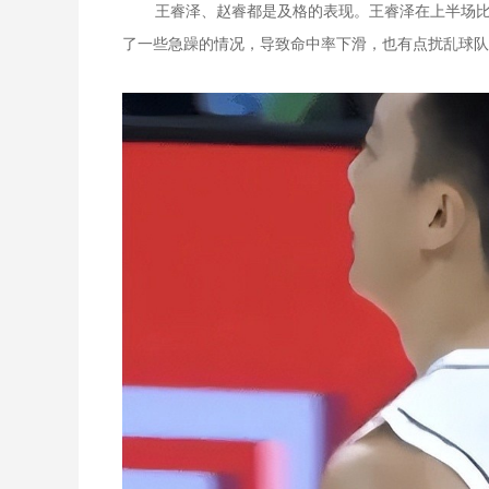
王睿泽、赵睿都是及格的表现。王睿泽在上半场比赛
了一些急躁的情况，导致命中率下滑，也有点扰乱球队