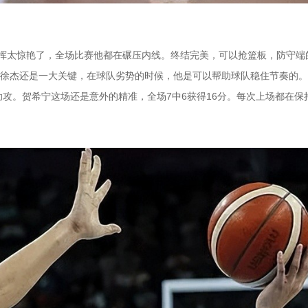
挥太惊艳了，全场比赛他都在碾压内线。终结完美，可以抢篮板，防守端
徐杰还是一大关键，在球队劣势的时候，他是可以帮助球队稳住节奏的。
助攻。贺希宁这场还是意外的精准，全场7中6获得16分。每次上场都在保