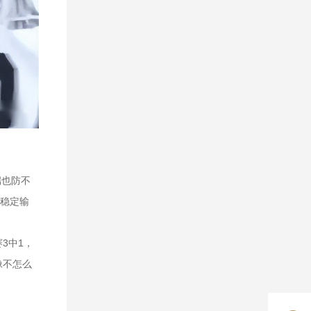
端也防不
稳定输
3中1，
像不怎么