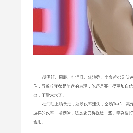
胡明轩、周鹏、杜润旺、焦泊乔、李炎哲都是低
住，导致攻守都是崩盘的表现，他还是要打得更加自信
出，下滑太大了。
杜润旺上场暴走，这场效率迷失，全场9中3，毫
这样的效率一塌糊涂，还是要变得强硬一些。李炎哲打
会用。