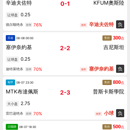
辛迪夫佐特
KFUM奧斯陸
0-1
0.25
让球盘
辛迪夫佐特
负
76%
德尔顺绝杀
胜率
推荐
300
芬超
售价
08-08 00:00
点
塞伊奈約基
吉尼斯坦
2-2
0.25
让球盘
塞伊奈約基
负
70%
迪特萊绝杀
胜率
推荐
800
匈甲
售价
08-07 23:30
点
MTK布達佩斯
普斯卡斯學院
2-3
2.75
大小盘
小球
负
70%
雷巴逊绝杀
胜率
推荐
500
日職聯
售价
08-07 18:30
点