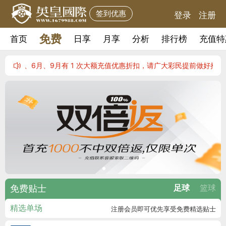
签到优惠
登录
注册
免费
首页
日享
月享
分析
排行榜
充值特
”将3月、6月、9月有 1 次大额充值优惠折扣，请广大彩民提前做好抢充计
足球
篮球
免费贴士
精选单场
注册会员即可优先享受免费精选贴士