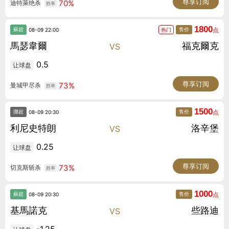
尊享订阅
70%
迪特萊绝杀
胜率
1800
蘇超
售价
08-09 22:00
热门
点
馬瑟韋爾
福克爾克
VS
0.5
让球盘
尊享订阅
73%
曼城甲尽杀
胜率
1500
挪超
售价
08-09 20:30
点
利尼史特朗
洛辛堡
VS
0.25
让球盘
尊享订阅
73%
切克斯斩杀
胜率
1000
蘇超
售价
08-09 20:30
点
基馬諾克
些路迪
VS
-1.25