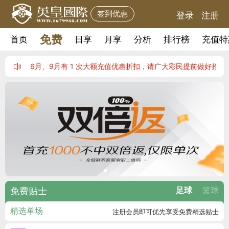
签到优惠
登录
注册
免费
首页
日享
月享
分析
排行榜
充值特
”将3月、6月、9月有 1 次大额充值优惠折扣，请广大彩民提前做好抢充计划
足球
篮球
免费贴士
精选单场
注册会员即可优先享受免费精选贴士