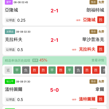
免费
愛甲
售价
08-08 02:45
亞隆城
朗福特城
2-1
亞隆城
胜
0.25
让球盘
推荐
免费
波蘭超
售价
08-08 02:30
克拉科夫
華沙普洛克
2-1
克拉科夫
胜
0.5
让球盘
推荐
45%
查看详情
精选单场历史战绩
胜率
近
平
负
胜
胜
平
胜
平
负
胜
胜
负
免费
瑞士甲
售价
08-08 01:30
溫特圖爾
韋爾
5-0
溫特圖爾
胜
0.5
让球盘
推荐