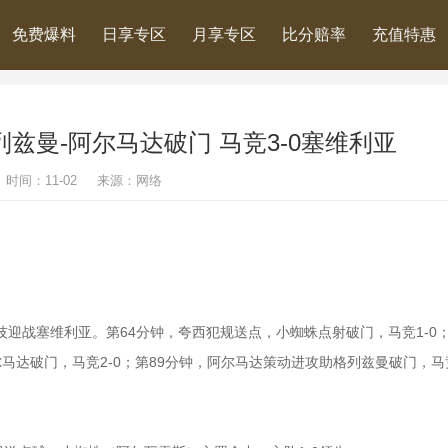
免费爆料
日享专区
月享专区
比分赔率
充值特惠
兹曼-阿尔马达破门 马竞3-0塞维利亚
时间：11-02 来源：网络
里竞技迎战塞维利亚。第64分钟，夸西犯规送点，小蜘蛛点射破门，马竞1-0；
马达破门，马竞2-0；第89分钟，阿尔马达策动进攻助格列兹曼破门，马竞