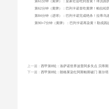
第61分钟（黄牌）：皇家社会吃到首黄！球员因
第62分钟（黄牌）：巴列卡诺首吃黄牌！帕拉松
第84分钟（进球）：巴列卡诺完成绝杀！拉蒂乌
第90+7分钟（黄牌）：巴列卡诺再染黄！勒戎
上一篇：
西甲第8轮：洛萨诺世界波普阿多失点 贝蒂斯2
下一篇：
西甲第8轮：朗格莱染红阿斯帕斯破门 塞尔塔1