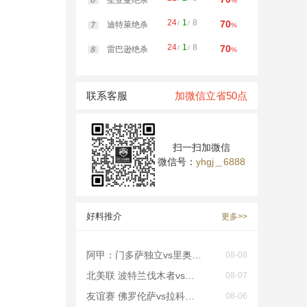
圣亚曼绝杀
%
24
1
8
70
/
/
迪特萊绝杀
%
24
1
8
70
/
/
雷巴逊绝杀
%
联系客服
加微信立省50点
扫一扫加微信
微信号：
yhgj＿6888
好料推介
更多>>
阿甲：门多萨独立vs里奥夸尔托学生队
08-08
北美联 波特兰伐木者vs普埃布拉
08-07
友谊赛 佛罗伦萨vs拉科鲁尼亚
08-06